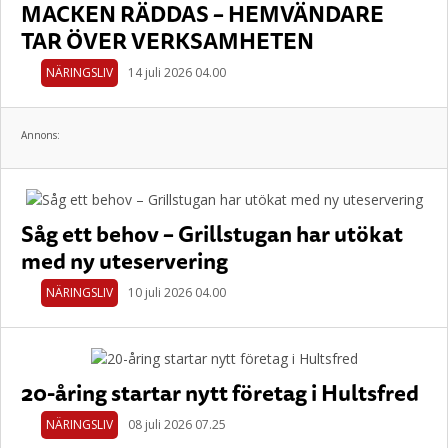
MACKEN RÄDDAS – HEMVÄNDARE
TAR ÖVER VERKSAMHETEN
NÄRINGSLIV
14 juli 2026 04.00
Annons:
Såg ett behov – Grillstugan har utökat
med ny uteservering
NÄRINGSLIV
10 juli 2026 04.00
20-åring startar nytt företag i Hultsfred
NÄRINGSLIV
08 juli 2026 07.25