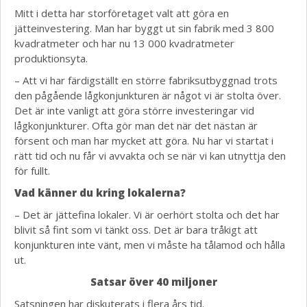
Mitt i detta har storföretaget valt att göra en
jätteinvestering. Man har byggt ut sin fabrik med 3 800
kvadratmeter och har nu 13 000 kvadratmeter
produktionsyta.
– Att vi har färdigställt en större fabriksutbyggnad trots
den pågående lågkonjunkturen är något vi är stolta över.
Det är inte vanligt att göra större investeringar vid
lågkonjunkturer. Ofta gör man det när det nästan är
försent och man har mycket att göra. Nu har vi startat i
rätt tid och nu får vi avvakta och se när vi kan utnyttja den
för fullt.
Vad känner du kring lokalerna?
– Det är jättefina lokaler. Vi är oerhört stolta och det har
blivit så fint som vi tänkt oss. Det är bara tråkigt att
konjunkturen inte vänt, men vi måste ha tålamod och hålla
ut.
Satsar över 40 miljoner
Satsningen har diskuterats i flera års tid.