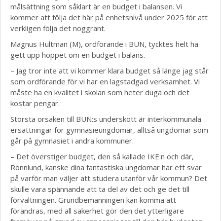
målsättning som såklart är en budget i balansen. Vi
kommer att följa det här på enhetsnivå under 2025 för att
verkligen följa det noggrant.
Magnus Hultman (M), ordförande i BUN, tycktes helt ha
gett upp hoppet om en budget i balans.
– Jag tror inte att vi kommer klara budget så länge jag står
som ordförande för vi har en lagstadgad verksamhet. Vi
måste ha en kvalitet i skolan som heter duga och det
kostar pengar.
Största orsaken till BUN:s underskott är interkommunala
ersättningar för gymnasieungdomar, alltså ungdomar som
går på gymnasiet i andra kommuner.
– Det överstiger budget, den så kallade IKE:n och där,
Rönnlund, kanske dina fantastiska ungdomar har ett svar
på varför man väljer att studera utanför vår kommun? Det
skulle vara spännande att ta del av det och ge det till
förvaltningen. Grundbemanningen kan komma att
förändras, med all säkerhet gör den det ytterligare