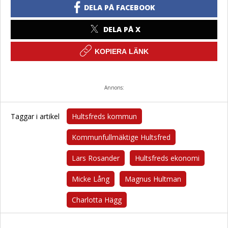
DELA PÅ FACEBOOK
DELA PÅ X
KOPIERA LÄNK
Annons:
Taggar i artikel
Hultsfreds kommun
Kommunfullmäktige Hultsfred
Lars Rosander
Hultsfreds ekonomi
Micke Lång
Magnus Hultman
Charlotta Hägg