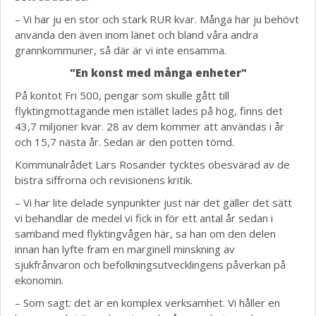
– Vi har ju en stor och stark RUR kvar. Många har ju behövt
använda den även inom länet och bland våra andra
grannkommuner, så där är vi inte ensamma.
"En konst med många enheter"
På kontot Fri 500, pengar som skulle gått till
flyktingmottagande men istället lades på hög, finns det
43,7 miljoner kvar. 28 av dem kommer att användas i år
och 15,7 nästa år. Sedan är den potten tömd.
Kommunalrådet Lars Rosander tycktes obesvärad av de
bistra siffrorna och revisionens kritik.
– Vi har lite delade synpunkter just när det gäller det sätt
vi behandlar de medel vi fick in för ett antal år sedan i
samband med flyktingvågen här, sa han om den delen
innan han lyfte fram en marginell minskning av
sjukfrånvaron och befolkningsutvecklingens påverkan på
ekonomin.
– Som sagt: det är en komplex verksamhet. Vi håller en