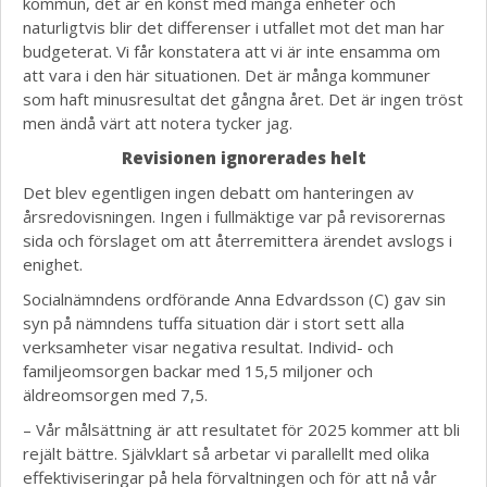
kommun, det är en konst med många enheter och
naturligtvis blir det differenser i utfallet mot det man har
budgeterat. Vi får konstatera att vi är inte ensamma om
att vara i den här situationen. Det är många kommuner
som haft minusresultat det gångna året. Det är ingen tröst
men ändå värt att notera tycker jag.
Revisionen ignorerades helt
Det blev egentligen ingen debatt om hanteringen av
årsredovisningen. Ingen i fullmäktige var på revisorernas
sida och förslaget om att återremittera ärendet avslogs i
enighet.
Socialnämndens ordförande Anna Edvardsson (C) gav sin
syn på nämndens tuffa situation där i stort sett alla
verksamheter visar negativa resultat. Individ- och
familjeomsorgen backar med 15,5 miljoner och
äldreomsorgen med 7,5.
– Vår målsättning är att resultatet för 2025 kommer att bli
rejält bättre. Självklart så arbetar vi parallellt med olika
effektiviseringar på hela förvaltningen och för att nå vår