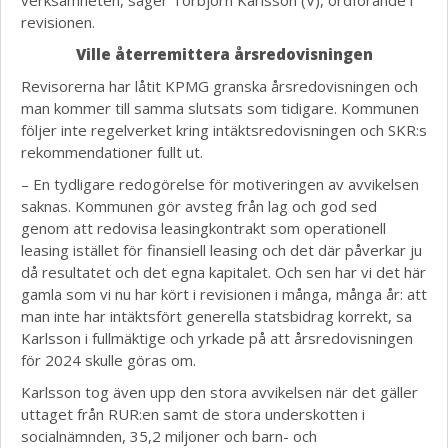
verksamheten, säger Torbjörn Karlsson (V), ordförande i
revisionen.
Ville återremittera årsredovisningen
Revisorerna har låtit KPMG granska årsredovisningen och
man kommer till samma slutsats som tidigare. Kommunen
följer inte regelverket kring intäktsredovisningen och SKR:s
rekommendationer fullt ut.
– En tydligare redogörelse för motiveringen av avvikelsen
saknas. Kommunen gör avsteg från lag och god sed
genom att redovisa leasingkontrakt som operationell
leasing istället för finansiell leasing och det där påverkar ju
då resultatet och det egna kapitalet. Och sen har vi det här
gamla som vi nu har kört i revisionen i många, många år: att
man inte har intäktsfört generella statsbidrag korrekt, sa
Karlsson i fullmäktige och yrkade på att årsredovisningen
för 2024 skulle göras om.
Karlsson tog även upp den stora avvikelsen när det gäller
uttaget från RUR:en samt de stora underskotten i
socialnämnden, 35,2 miljoner och barn- och