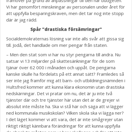
framöver på grund av anpassningar till den här budgeten.
Vi har genomfört minskningar av personalen under året för
att uppfylla besparingskraven, men det tar nog inte stopp
där är jag rädd.
Spår "drastiska försämringar"
Socialdemokraternas lösning var inte alls svår att gissa sig
till. Jodå, det handlade om mer pengar från staten.
– Men den stat som vi har nu styr pengarna till andra. Nu
satsar vi 13 miljarder på skattesänkningar för de som
tjänar över 62 000 i månaden och uppåt. De pengarna
kanske skulle ha fördelats på ett annat sätt? Framledes så
ser inte jag framför mig att barn- och utbildningsnämnden i
Hultsfred kommer att kunna klara ekonomin utan drastiska
nedskärningar. Det vi pratar om nu, det är ju inte två
tjänster där och tre tjänster här utan det är de grejer vi
absolut inte måste ha. Ska vi stå här och säga att vi lägger
ned kommunala musikskolan? Vilken skola ska vi lägga ner?
I det läget kommer vi att vara, det är inte smågrejer utan
riktigt riktigt kännbara förändringar för att kunna uppfylla