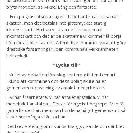
de absoluta måsten som vi har i skollagen och för att inte
bryta mot den, sa Mikael Lång och fortsatte:
– Folk på gräsrotsnivå säger att det är bra att ni sänker
skatten, men det betalas inte jättemycket statlig
inkomstskatt i Hultsfred, utan det är kommunal
inkomstskatt och det är de skatterna vi kommer få börja
höja för att klara av det. Alternativet kommer vara att göra
drastiska försämringar i den kommunala verksamheten
helt enkelt.
"Lycka till"
I slutet av debatten föreslog centerpartisten Lennart
Eklund att kommunen och dess bolag skulle ha en
gemensam redovisning av antalet medarbetare.
– Vi har årsarbetare, vi har antalet anställda, vi har
medeltalet anställda… Det är för mycket begrepp. Man får
gärna ha det här, men man borde ha något gemensamt så
vi ser hur många vi är, sa han.
Det blev votering om Eklunds tilläggsyrkande och där blev
det faktiskt bifall.