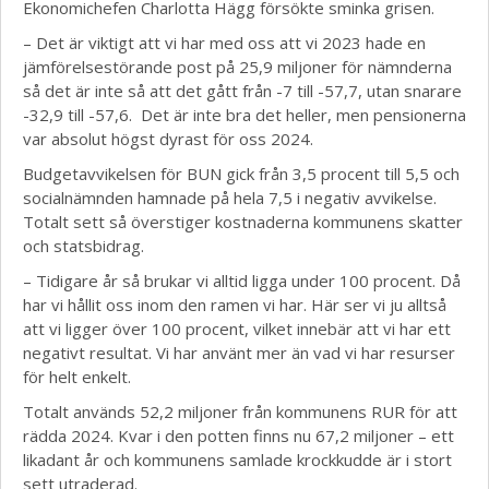
Ekonomichefen Charlotta Hägg försökte sminka grisen.
– Det är viktigt att vi har med oss att vi 2023 hade en
jämförelsestörande post på 25,9 miljoner för nämnderna
så det är inte så att det gått från -7 till -57,7, utan snarare
-32,9 till -57,6. Det är inte bra det heller, men pensionerna
var absolut högst dyrast för oss 2024.
Budgetavvikelsen för BUN gick från 3,5 procent till 5,5 och
socialnämnden hamnade på hela 7,5 i negativ avvikelse.
Totalt sett så överstiger kostnaderna kommunens skatter
och statsbidrag.
– Tidigare år så brukar vi alltid ligga under 100 procent. Då
har vi hållit oss inom den ramen vi har. Här ser vi ju alltså
att vi ligger över 100 procent, vilket innebär att vi har ett
negativt resultat. Vi har använt mer än vad vi har resurser
för helt enkelt.
Totalt används 52,2 miljoner från kommunens RUR för att
rädda 2024. Kvar i den potten finns nu 67,2 miljoner – ett
likadant år och kommunens samlade krockkudde är i stort
sett utraderad.