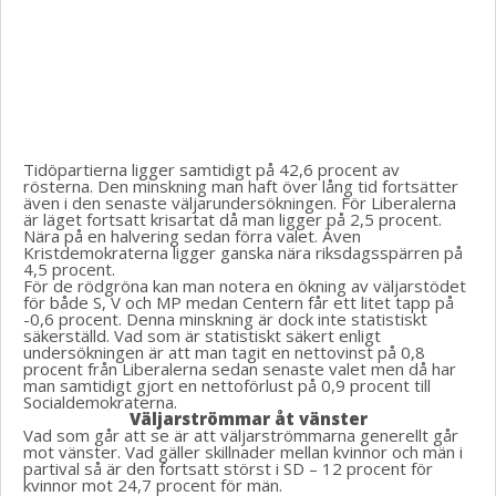
Tidöpartierna ligger samtidigt på 42,6 procent av
rösterna. Den minskning man haft över lång tid fortsätter
även i den senaste väljarundersökningen. För Liberalerna
är läget fortsatt krisartat då man ligger på 2,5 procent.
Nära på en halvering sedan förra valet. Även
Kristdemokraterna ligger ganska nära riksdagsspärren på
4,5 procent.
För de rödgröna kan man notera en ökning av väljarstödet
för både S, V och MP medan Centern får ett litet tapp på
-0,6 procent. Denna minskning är dock inte statistiskt
säkerställd. Vad som är statistiskt säkert enligt
undersökningen är att man tagit en nettovinst på 0,8
procent från Liberalerna sedan senaste valet men då har
man samtidigt gjort en nettoförlust på 0,9 procent till
Socialdemokraterna.
Väljarströmmar åt vänster
Vad som går att se är att väljarströmmarna generellt går
mot vänster. Vad gäller skillnader mellan kvinnor och män i
partival så är den fortsatt störst i SD – 12 procent för
kvinnor mot 24,7 procent för män.