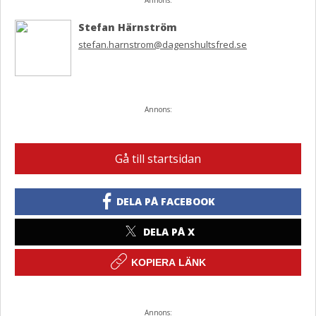
Annons:
Stefan Härnström
stefan.harnstrom@dagenshultsfred.se
Annons:
Gå till startsidan
DELA PÅ FACEBOOK
DELA PÅ X
KOPIERA LÄNK
Annons: