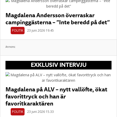
Magdalena Andersson överraskar
campinggästerna – ”Inte beredd på det”
POLITIK
23 juni 2026 19.45
Annons:
EXKLUSIV INTERVJU
Magdalena på ALV – nytt vallöfte, ökat
favorittryck och han är
favoritkaraktären
POLITIK
23 juni 2026 15.33