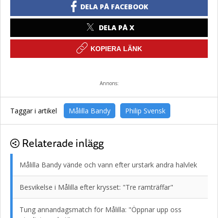
DELA PÅ FACEBOOK
DELA PÅ X
KOPIERA LÄNK
Annons:
Taggar i artikel
Målilla Bandy
Philip Svensk
Relaterade inlägg
Målilla Bandy vände och vann efter urstark andra halvlek
Besvikelse i Målilla efter krysset: "Tre ramträffar"
Tung annandagsmatch för Målilla: "Öppnar upp oss