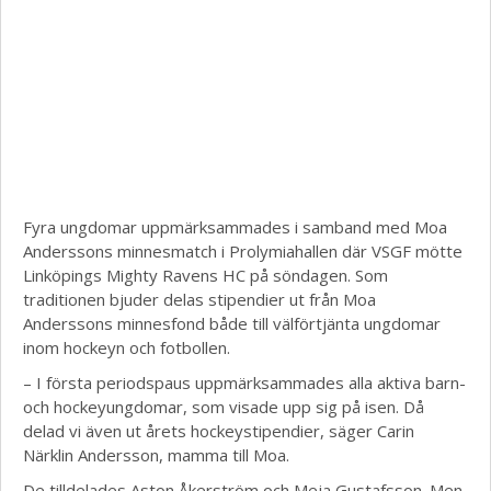
Fyra ungdomar uppmärksammades i samband med
Moa
Anderssons minnesmatch i Prolymiahallen där VSGF mötte
Linköpings Mighty Ravens HC
på söndagen. Som
traditionen bjuder delas stipendier ut från Moa
Anderssons minnesfond både till välförtjänta ungdomar
inom hockeyn och fotbollen.
– I första periodspaus uppmärksammades alla aktiva barn-
och hockeyungdomar, som visade upp sig på isen. Då
delad vi även ut årets hockeystipendier, säger Carin
Närklin Andersson, mamma till Moa.
De tilldelades Aston Åkerström och Meja Gustafsson. Men