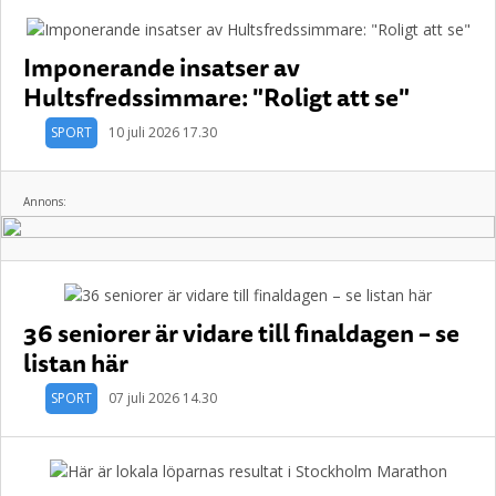
Imponerande insatser av
Hultsfredssimmare: "Roligt att se"
SPORT
10 juli 2026 17.30
Annons:
36 seniorer är vidare till finaldagen – se
listan här
SPORT
07 juli 2026 14.30