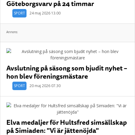
Göteborgsvarv på 24 timmar
SPORT
24 maj 2026 13.00
Annons:
Avslutning på säsong som bjudit nyhet –
hon blev föreningsmästare
SPORT
20 maj 2026 07.30
Elva medaljer för Hultsfred simsällskap
på Simiaden: "Vi är jättenöjda"