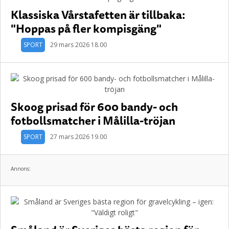
Klassiska Vårstafetten är tillbaka:
"Hoppas på fler kompisgäng"
SPORT
29 mars 2026 18.00
Skoog prisad för 600 bandy- och
fotbollsmatcher i Målilla-tröjan
SPORT
27 mars 2026 19.00
Annons: