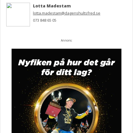
Lotta Madestam
lotta.madestam@dagenshultsfred.se
073 848 65 05
Annons: