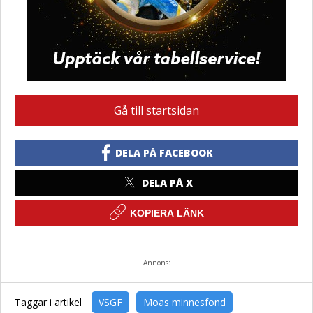
Gå till startsidan
DELA PÅ FACEBOOK
DELA PÅ X
KOPIERA LÄNK
Annons:
Taggar i artikel
VSGF
Moas minnesfond