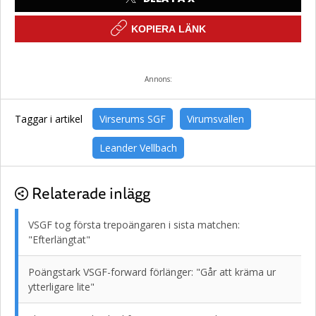
KOPIERA LÄNK
Annons:
Taggar i artikel
Virserums SGF
Virumsvallen
Leander Vellbach
Relaterade inlägg
VSGF tog första trepoängaren i sista matchen:
"Efterlängtat"
Poängstark VSGF-forward förlänger: "Går att kräma ur
ytterligare lite"