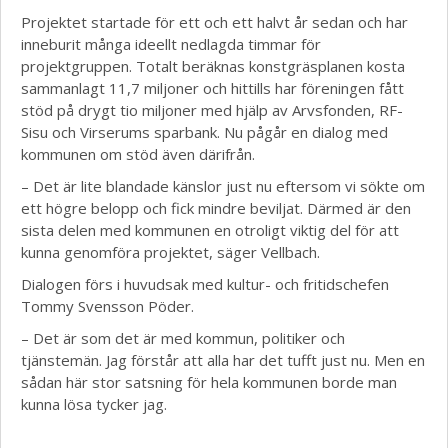
Projektet startade för ett och ett halvt år sedan och har
inneburit många ideellt nedlagda timmar för
projektgruppen. Totalt beräknas konstgräsplanen kosta
sammanlagt 11,7 miljoner och hittills har föreningen fått
stöd på drygt tio miljoner med hjälp av Arvsfonden, RF-
Sisu och Virserums sparbank. Nu pågår en dialog med
kommunen om stöd även därifrån.
– Det är lite blandade känslor just nu eftersom vi sökte om
ett högre belopp och fick mindre beviljat. Därmed är den
sista delen med kommunen en otroligt viktig del för att
kunna genomföra projektet, säger Vellbach.
Dialogen förs i huvudsak med kultur- och fritidschefen
Tommy Svensson Pöder.
– Det är som det är med kommun, politiker och
tjänstemän. Jag förstår att alla har det tufft just nu. Men en
sådan här stor satsning för hela kommunen borde man
kunna lösa tycker jag.