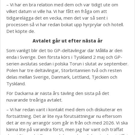
– Vi har en bra relation med dem och var tidigt ute om
vilket datum vi ville ha. Vi har fått en fråga om att
tidigarelägga det en vecka, men det var så sent i
processen så vi har redan bokat upp hyrprylar och hotell.
Det köpte de.
Avtalet går ut efter nästa år
Som vanligt blir det tio GP-deltävlingar där Målilla är den
enda i Sverige. Den första körs i Tyskland 2 maj och GP-
serien avslutas sedan i polska Torun i slutat av september.
Polen har tre deltävlingar, Storbritannien två och resten
delas mellan Sverige, Danmark, Lettland, Tjeckien och
Tyskland.
För Dackarna är nästa års tävling den sista på det
nuvarande treåriga avtalet.
– Vi har redan varit i kontakt med dem och diskuterar en
fortsättning. Det är lite nya förutsättningar nu eftersom
det är en ny arrangör som går in från och med 2026. Vi ska
känna lite på varandra först, men jag har varit och träffat