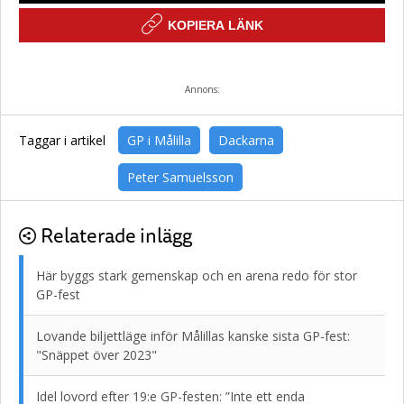
KOPIERA LÄNK
Annons:
Taggar i artikel
GP i Målilla
Dackarna
Peter Samuelsson
Relaterade inlägg
Här byggs stark gemenskap och en arena redo för stor
GP-fest
Lovande biljettläge inför Målillas kanske sista GP-fest:
"Snäppet över 2023"
Idel lovord efter 19:e GP-festen: ”Inte ett enda