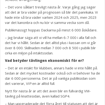
– Det vore såklart trevligt nästa år. Varje gång jag säger
att det är bra väder på prognosen så blir det pannkaka. Vi
hade inte så bra väder varken 2024 och 2025, men 2023
var det kanonbra och nu kör vi samma vecka som då.
Publikmässigt hoppas Dackarna på minst 6 000 åskådare.
– Jag brukar säga att vi vill ha mellan 6-7 000 i alla fall och
det har vi hållit. Sedan är det alltid plus i kassan om vi går
över 8 000. Skillnaden mellan 7 000 och 8 500 i publik blir
cirka en miljon på intäktssidan.
Vad betyder tävlingen ekonomiskt för er?
– Det är en intäkt för klubben, annars hade vi inte hållit på.
Sedan är det mycket kostnader också och vi behöver ha de
där 6 000 personerna. Det är på vanliga publiksidan som
det varierar, VIP:en är alltid full.
Nytt för nästa år är att det även blir en fullvärdig VM-
tävling på knattesidan, även kallad SGP4.
– Man uppgraderade det förra året till statusen att det är