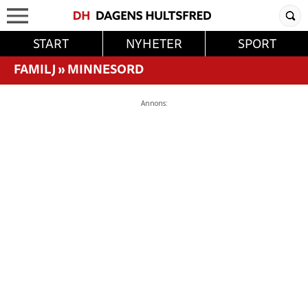
START
NYHETER
SPORT
FAMILJ
»
MINNESORD
Annons: