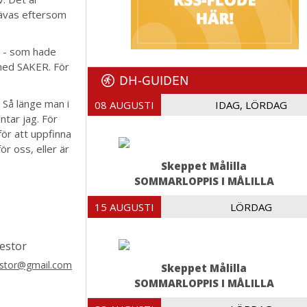
vävas eftersom
e - som hade
 med SAKER. För
DH-GUIDEN
 Så länge man i
08 AUGUSTI
IDAG, LÖRDAG
ntar jag. För
för att uppfinna
ör oss, eller är
Skeppet Målilla
SOMMARLOPPIS I MÅLILLA
15 AUGUSTI
LÖRDAG
estor
nestor@gmail.com
Skeppet Målilla
SOMMARLOPPIS I MÅLILLA