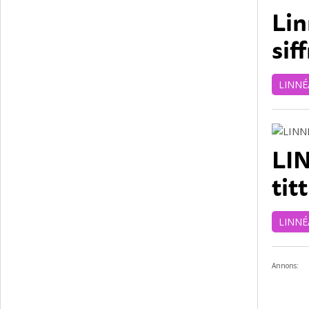
Lin
sif
LINNÉ
LI
tit
LINNÉ
Annons: