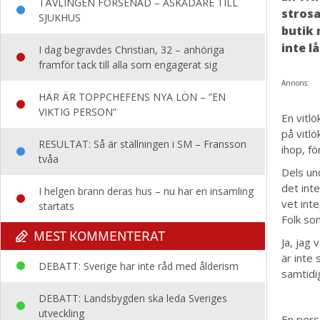
TÄVLINGEN FÖRSENAD – ÅSKÅDARE TILL
strosa
SJUKHUS
butik 
inte lå
I dag begravdes Christian, 32 – anhöriga
framför tack till alla som engagerat sig
Annons:
HÄR ÄR TOPPCHEFENS NYA LÖN – ”EN
VIKTIG PERSON”
En vitlö
på vitlö
RESULTAT: Så är ställningen i SM – Fransson
ihop, fö
tvåa
Dels un
det inte
I helgen brann deras hus – nu har en insamling
vet inte
startats
Folk so
MEST KOMMENTERAT
Ja, jag 
är inte
DEBATT: Sverige har inte råd med ålderism
samtidi
DEBATT: Landsbygden ska leda Sveriges
utveckling
En pers