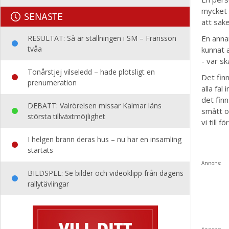
mycket 
SENASTE
att sake
RESULTAT: Så är ställningen i SM – Fransson
En anna
tvåa
kunnat 
- var s
Tonårstjej vilseledd – hade plötsligt en
Det fin
prenumeration
alla fal
det finn
DEBATT: Valrörelsen missar Kalmar läns
smått on
största tillväxtmöjlighet
vi till 
I helgen brann deras hus – nu har en insamling
startats
Annons:
BILDSPEL: Se bilder och videoklipp från dagens
rallytävlingar