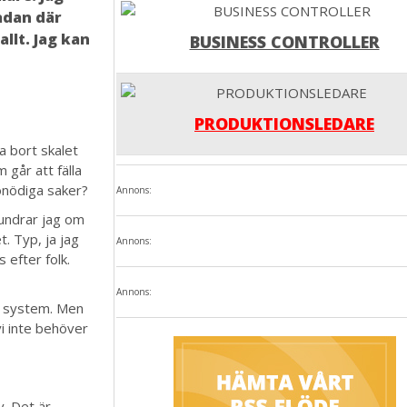
ådan där
llt. Jag kan
BUSINESS CONTROLLER
PRODUKTIONSLEDARE
ta bort skalet
 går att fälla
a onödiga saker?
Annons:
 undrar jag om
t. Typ, ja jag
Annons:
 efter folk.
Annons:
ch system. Men
i inte behöver
v. Det är