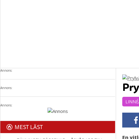
Annons:
Pry
Annons:
LINNÉ
Annons:
MEST LÄST
En vit