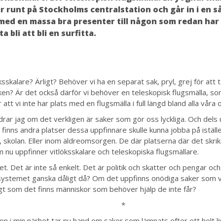
r runt på Stockholms centralstation och går in i en s
med en massa bra presenter till någon som redan har a
ta bli att bli en surfitta.
ksskalare? Ärligt? Behöver vi ha en separat sak, pryl, grej för att 
ken? Är det också därför vi behöver en teleskopisk flugsmälla, som
r att vi inte har plats med en flugsmälla i full längd bland alla vår
drar jag om det verkligen är saker som gör oss lyckliga. Och dels
 finns andra platser dessa uppfinnare skulle kunna jobba på iställe
, skolan. Eller inom äldreomsorgen. De där platserna där det skriks
m nu uppfinner vitlöksskalare och teleskopiska flugsmällare.
vet. Det är inte så enkelt. Det är politik och skatter och pengar o
 systemet ganska dåligt då? Om det uppfinns onödiga saker som v
gt som det finns människor som behöver hjälp de inte får?
*
on i min närhet tar nu hand om saker som lämnats efter ett helt li