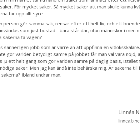
saker. För mycket saker. Så mycket saker att man skulle kunna k
rna tar upp allt syre.
n person gör samma sak, rensar efter ett helt liv, och ett boend
användas som just bostad - bara står där, utan människor i men
ka sakerna ta vägen?
ns sannerligen jobb som är värre än att uppfinna en vitlöksskalare.
 inte gör världen betydligt sämre på jobbet får man väl vara nöjd, a
s ju ett helt gäng som gör världen sämre på daglig basis, istället 
ödiga saker. Men jag kan ändå inte behärska mig. Är sakerna till f
för sakerna? Ibland undrar man.
Linnéa N
linnea.b.