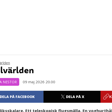
lvärlden
09 maj 2026 20.00
A NESTOR
DELA PÅ FACEBOOK
DELA PÅ X
K
löksskalare. Ett teleskopisk flugsmälla. En yoghurthål