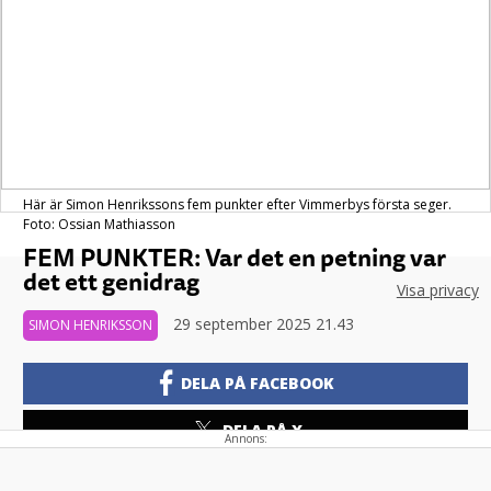
Här är Simon Henrikssons fem punkter efter Vimmerbys första seger.
Foto: Ossian Mathiasson
FEM PUNKTER: Var det en petning var
det ett genidrag
Visa privacy
29 september 2025 21.43
SIMON HENRIKSSON
DELA PÅ FACEBOOK
DELA PÅ X
Annons:
KOPIERA LÄNK