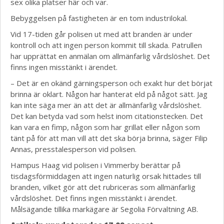
sex olika platser här och var.
Bebyggelsen på fastigheten är en tom industrilokal.
Vid 17-tiden går polisen ut med att branden är under
kontroll och att ingen person kommit till skada. Patrullen
har upprättat en anmälan om allmänfarlig vårdslöshet. Det
finns ingen misstänkt i ärendet.
– Det är en okänd gärningsperson och exakt hur det börjat
brinna är oklart. Någon har hanterat eld på något sätt. Jag
kan inte säga mer än att det är allmänfarlig vårdslöshet.
Det kan betyda vad som helst inom citationstecken. Det
kan vara en fimp, någon som har grillat eller någon som
tänt på för att man vill att det ska börja brinna, säger Filip
Annas, presstalesperson vid polisen.
Hampus Haag vid polisen i Vimmerby berättar på
tisdagsförmiddagen att ingen naturlig orsak hittades till
branden, vilket gör att det rubriceras som allmänfarlig
vårdslöshet. Det finns ingen misstänkt i ärendet.
Målsägande tillika markägare är Segolia Förvaltning AB.