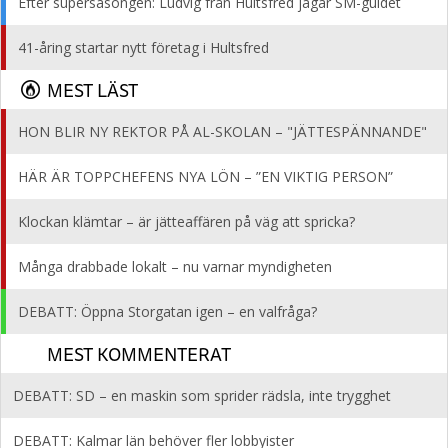
Efter supersäsongen: Ludvig från Hultsfred jagar SM-guldet
41-åring startar nytt företag i Hultsfred
MEST LÄST
HON BLIR NY REKTOR PÅ AL-SKOLAN – "JÄTTESPÄNNANDE"
HÄR ÄR TOPPCHEFENS NYA LÖN – ”EN VIKTIG PERSON”
Klockan klämtar – är jätteaffären på väg att spricka?
Många drabbade lokalt – nu varnar myndigheten
DEBATT: Öppna Storgatan igen – en valfråga?
MEST KOMMENTERAT
DEBATT: SD – en maskin som sprider rädsla, inte trygghet
DEBATT: Kalmar län behöver fler lobbyister