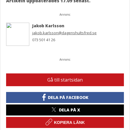
Artikeln uppdaterades 17.09 senast.
Annons:
Jakob Karlsson
jakob.karlsson@dagenshultsfred.se
073 501 41 26
Annons:
Gå till startsidan
DELA PÅ FACEBOOK
DELA PÅ X
KOPIERA LÄNK