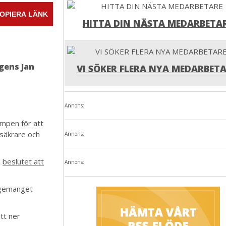
OPIERA LÄNK
HITTA DIN NÄSTA MEDARBETA
gens Jan
VI SÖKER FLERA NYA MEDARBETA
Annons:
ampen för att
 säkrare och
Annons:
,
beslutet att
Annons:
agemanget
ått ner