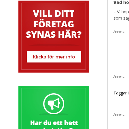
Vad ho
– Vi ho
som sag
Annons:
Annons:
Taggar i 
Annons: