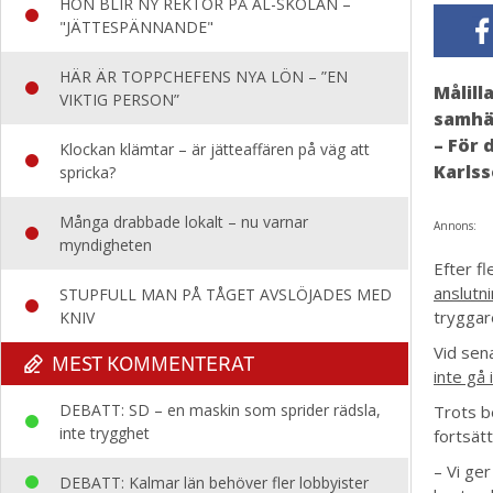
HON BLIR NY REKTOR PÅ AL-SKOLAN –
"JÄTTESPÄNNANDE"
HÄR ÄR TOPPCHEFENS NYA LÖN – ”EN
Målill
VIKTIG PERSON”
samhäl
– För 
Klockan klämtar – är jätteaffären på väg att
Karlss
spricka?
Många drabbade lokalt – nu varnar
Annons:
myndigheten
Efter f
anslutni
STUPFULL MAN PÅ TÅGET AVSLÖJADES MED
tryggare
KNIV
Vid sen
MEST KOMMENTERAT
inte gå
DEBATT: SD – en maskin som sprider rädsla,
Trots b
inte trygghet
fortsätt
– Vi ger
DEBATT: Kalmar län behöver fler lobbyister