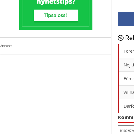
Rel
Annons:
Fören
Nej t
Fören
Vill 
Därfö
Komm
Kommen