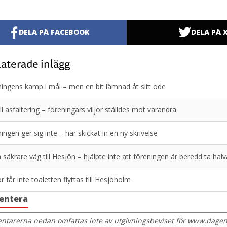
DELA PÅ FACEBOOK
DELA PÅ 
aterade inlägg
ingens kamp i mål – men en bit lämnad åt sitt öde
ill asfaltering – föreningars viljor ställdes mot varandra
ingen ger sig inte – har skickat in en ny skrivelse
ha säkrare väg till Hesjön – hjälpte inte att föreningen är beredd ta ha
r får inte toaletten flyttas till Hesjöholm
entera
tarerna nedan omfattas inte av utgivningsbeviset för www.dagens