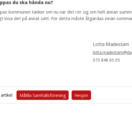
ppas du ska hända nu?
ppas kommunen tänker om nu när det rör sig om helt annan summa.
t lösa det på annat sätt. För detta måste åtgärdas innan somma
Lotta Madestam
lotta.madestam@dag
073 848 65 05
artikel
Målilla Samhällsförening
Hesjön