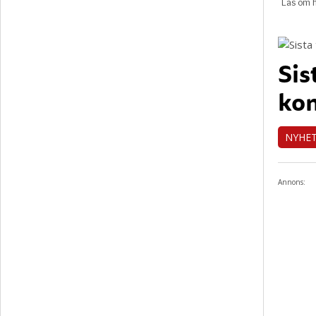
Sis
ko
NYHE
Annons: