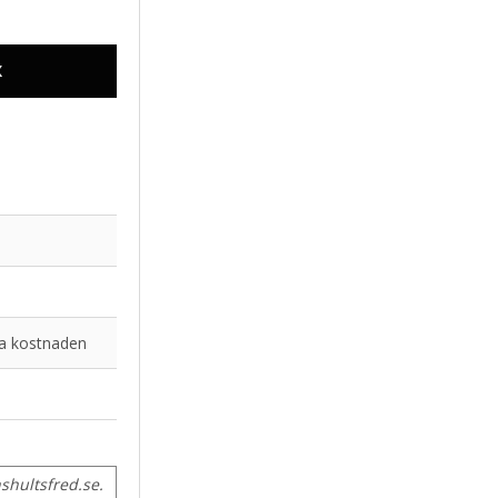
X
lva kostnaden
hultsfred.se.