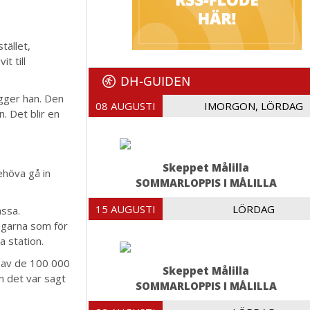
tället,
t till
DH-GUIDEN
ägger han. Den
08 AUGUSTI
IMORGON, LÖRDAG
. Det blir en
Skeppet Målilla
ehöva gå in
SOMMARLOPPIS I MÅLILLA
15 AUGUSTI
LÖRDAG
assa.
ngarna som för
a station.
 av de 100 000
Skeppet Målilla
m det var sagt
SOMMARLOPPIS I MÅLILLA