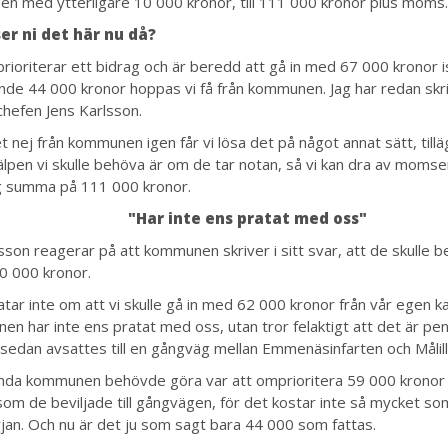
en med ytterligare 10 000 kronor, till 111 000 kronor plus moms.
ser ni det här nu då?
rioriterar ett bidrag och är beredd att gå in med 67 000 kronor is
nde 44 000 kronor hoppas vi få från kommunen. Jag har redan skrivi
chefen Jens Karlsson.
et nej från kommunen igen får vi lösa det på något annat sätt, till
älpen vi skulle behöva är om de tar notan, så vi kan dra av momsen
g summa på 111 000 kronor.
"Har inte ens pratat med oss"
lsson reagerar på att kommunen skriver i sitt svar, att de skulle b
 000 kronor.
atar inte om att vi skulle gå in med 62 000 kronor från vår egen k
n har inte ens pratat med oss, utan tror felaktigt att det är pe
r sedan avsattes till en gångväg mellan Emmenäsinfarten och Målill
nda kommunen behövde göra var att omprioritera 59 000 kronor
som de beviljade till gångvägen, för det kostar inte så mycket so
rjan. Och nu är det ju som sagt bara 44 000 som fattas.