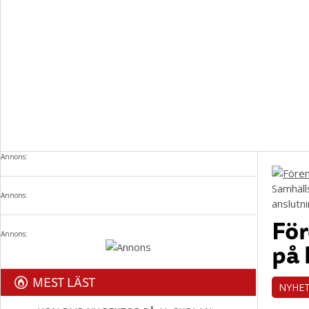
Annons:
Samhäll
Annons:
anslutn
För
Annons:
på
MEST LÄST
NYHE