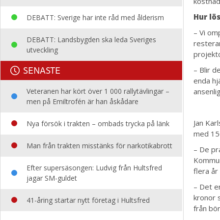
kostnad
Hur lö
DEBATT: Sverige har inte råd med ålderism
– Vi omp
DEBATT: Landsbygden ska leda Sveriges
restera
utveckling
projekt
SENASTE
– Blir d
enda hj
Veteranen har kört över 1 000 rallytävlingar –
ansenli
men på Emiltrofén är han åskådare
Jan Kar
Nya försök i trakten – ombads trycka på länk
med 150
Man från trakten misstänks för narkotikabrott
– De pr
Kommune
Efter supersäsongen: Ludvig från Hultsfred
flera å
jagar SM-guldet
– Det e
kronor 
41-åring startar nytt företag i Hultsfred
från bö