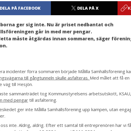
DELA PÅ FACEBOOK
DELA PÅ X
K
aborna ger sig inte. Nu är priset nedbantat och
lsföreningen går in med mer pengar.
detta måste åtgärdas innan sommaren, säger förenin
on.
lera incidenter förra sommaren började Målilla Samhällsförening k
ngsvägarna till gångtunneln skulle asfalteras.
Med målet att få en
 väg till Hesjön.
aste sammanträdet tog Kommunstyrelsens arbetsutskott, KSAU
 in med pengar
till asfaltering.
eskedet ger inte Målilla Samhällsförening upp kampen, utan eng
er.
 oss inte. Aldrig, aldrig. Efter ett samtal till entreprenören har vi f