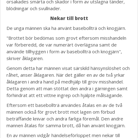
orsakades smärta och skador i form av utslagna tänder,
blödningar och svullnader.
Nekar till brott
De unga männen ska ha använt basebollträ och knogjärn.
"Brottet bör bedömas som grovt eftersom misshandeln
var förberedd, de var numerärt överlägsna samt de
använde tillhyggen i form av basebollträ och knogjärn",
skriver åklagaren.
Genom detta har männen visat särskild hänsynslöshet och
råhet, anser åklagaren. När det gäller en av de två yrkar
åklagaren i andra hand på medhjälp till grov misshandel.
Detta genom att man stöttat den andra i gärningen samt
förhindrat att ett vittne ingrep och hjälpte målsägande.
Eftersom ett basebollträ användes åtalas en av de två
männen också för grovt brott mot lagen om förbud
beträffande knivar och andra farliga föremål. Den andre
mannen åtalas för samma brott, då han använt knogjärn.
En av männen vidgår händelseförloppet men nekar till