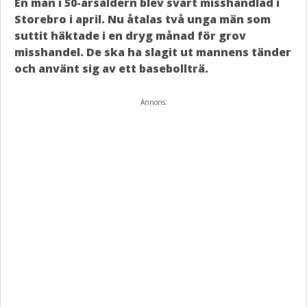
En man i 50-årsåldern blev svårt misshandlad i
Storebro i april. Nu åtalas två unga män som
suttit häktade i en dryg månad för grov
misshandel. De ska ha slagit ut mannens tänder
och använt sig av ett basebollträ.
Annons: