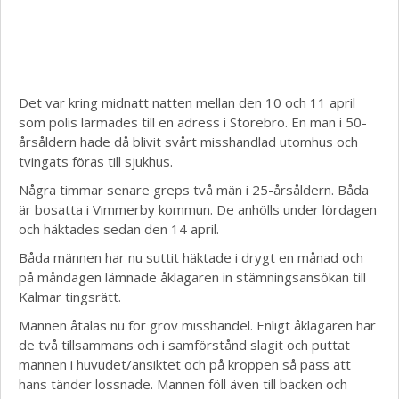
Det var kring midnatt natten mellan den 10 och 11 april
som polis larmades till en adress i Storebro. En man i 50-
årsåldern hade då blivit svårt misshandlad utomhus och
tvingats föras till sjukhus.
Några timmar senare greps två män i 25-årsåldern. Båda
är bosatta i Vimmerby kommun. De anhölls under lördagen
och häktades sedan den 14 april.
Båda männen har nu suttit häktade i drygt en månad och
på måndagen lämnade åklagaren in stämningsansökan till
Kalmar tingsrätt.
Männen åtalas nu för grov misshandel. Enligt åklagaren har
de två tillsammans och i samförstånd slagit och puttat
mannen i huvudet/ansiktet och på kroppen så pass att
hans tänder lossnade. Mannen föll även till backen och