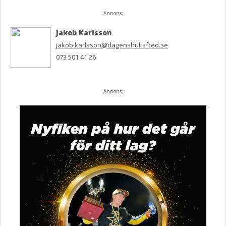
Annons:
Jakob Karlsson
jakob.karlsson@dagenshultsfred.se
073 501 41 26
Annons: