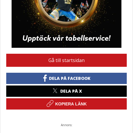
Gå till startsidan
DELA PÅ FACEBOOK
DELA PÅ X
KOPIERA LÄNK
Annons: