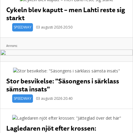
Cykeln blev kaputt – men Lahti reste sig
starkt
SPEEDWAY
03 augusti 2026 20.50
Annons:
Stor besvikelse: "Säsongens i särklass
sämsta insats"
SPEEDWAY
03 augusti 2026 20.40
Lagledaren njöt efter krossen: