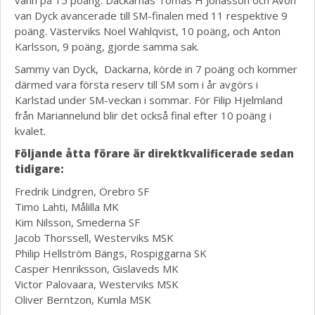
vann på 15 poäng. Dackarnas Tomas H Jonasson och Avon
van Dyck avancerade till SM-finalen med 11 respektive 9
poäng. Västerviks Noel Wahlqvist, 10 poäng, och Anton
Karlsson, 9 poäng, gjorde samma sak.
Sammy van Dyck, Dackarna, körde in 7 poäng och kommer
därmed vara första reserv till SM som i år avgörs i
Karlstad under SM-veckan i sommar. För Filip Hjelmland
från Mariannelund blir det också final efter 10 poäng i
kvalet.
Följande åtta förare är direktkvalificerade sedan
tidigare:
Fredrik Lindgren, Örebro SF
Timo Lahti, Målilla MK
Kim Nilsson, Smederna SF
Jacob Thorssell, Westerviks MSK
Philip Hellström Bängs, Rospiggarna SK
Casper Henriksson, Gislaveds MK
Victor Palovaara, Westerviks MSK
Oliver Berntzon, Kumla MSK