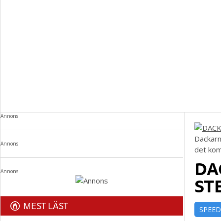
Annons:
Dackarn
Annons:
det kom
DA
Annons:
ST
MEST LÄST
SPEE