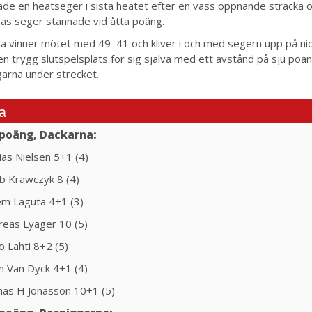
ade en heatseger i sista heatet efter en vass öppnande sträcka och
as seger stannade vid åtta poäng.
a vinner mötet med 49–41 och kliver i och med segern upp på ni
n trygg slutspelsplats för sig själva med ett avstånd på sju poäng
arna under strecket.
a
poäng, Dackarna:
ias Nielsen 5+1 (4)
ub Krawczyk 8 (4)
em Laguta 4+1 (3)
reas Lyager 10 (5)
o Lahti 8+2 (5)
n Van Dyck 4+1 (4)
mas H Jonasson 10+1 (5)