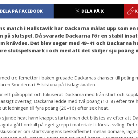
DELA PÅ FACEBOOK
DELA PÅ X
K
ns match i Hallstavik har Dackarna målat upp som e
en på slutspel. Då svarade Dackarna för en stabil insa
m krävdes. Det blev seger med 49–41 och Dackarna 
re slutspelsmark i och med att det skiljer sju poäng 
 med tre femettor i baken grusade Dackarnas chanser till poäng 
daren Smederna i Eskilstuna på tisdagskvällen.
 var ett påkopplat och fokuserat Dackarna med från start och koppla
ssigt övertag. Dackarna ledde med två poäng (10–8) efter tre 
 ut ledningen till fyra poäng (20–16) efter sex heat.
s sjunde heat hann knappt starta innan det blåstes av efter att D
aguta gått omkull på eget grepp i materialet i första sväng. Det r
iskussioner om startsvängens beskaffenhet mellan domare, lagled
rsonen själv Artem Laguta tog sig ut på banan, var minst sagt krit