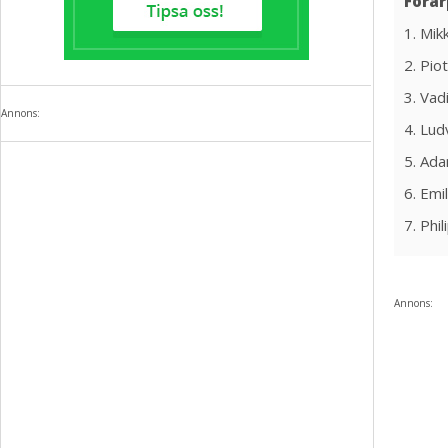
Föra
1. Mik
2. Pio
3. Vad
Annons:
4. Lud
5. Ada
6. Emi
7. Phi
Annons: