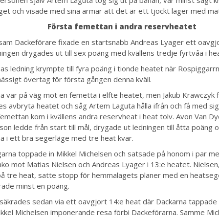
get och visade med sina armar att det är ett tjockt lager med mat
Första femettan i andra reservheatet
am Dackeförare fixade en startsnabb Andreas Lyager ett oavgjo
ningen drygades ut till sex poäng med kvällens tredje fyrtvåa i hea
as ledning krympte till fyra poäng i tionde heatet när Rospiggarrna
ssigt övertag för första gången denna kväll.
a var på väg mot en femetta i elfte heatet, men Jakub Krawczyk fi
es avbryta heatet och såg Artem Laguta hålla ifrån och få med si
femettan kom i kvällens andra reservheat i heat tolv. Avon Van 
on ledde från start till mål, drygade ut ledningen till åtta poäng 
a i ett bra segerläge med tre heat kvar.
arna toppade in Mikkel Michelsen och satsade på honom i par m
ko mot Matias Nielsen och Andreas Lyager i 13:e heatet. Nielsen
å tre heat, satte stopp för hemmalagets planer med en heatseg
rade minst en poäng.
säkrades sedan via ett oavgjort 14:e heat där Dackarna tappade
ikkel Michelsen imponerande resa förbi Dackeförarna. Samme Mic