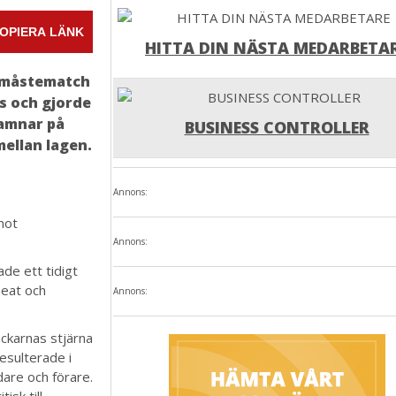
OPIERA LÄNK
HITTA DIN NÄSTA MEDARBETA
n måstematch
ts och gjorde
hamnar på
BUSINESS CONTROLLER
mellan lagen.
Annons:
mot
Annons:
de ett tidigt
heat och
Annons:
ackarnas stjärna
esulterade i
are och förare.
isk till