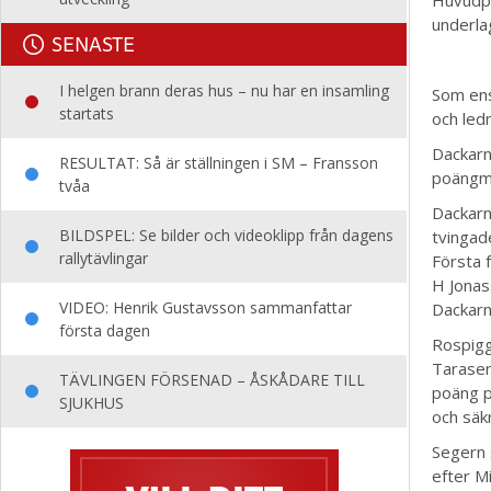
underla
SENASTE
I helgen brann deras hus – nu har en insamling
Som ens
startats
och led
Dackarn
RESULTAT: Så är ställningen i SM – Fransson
poängmä
tvåa
Dackarn
BILDSPEL: Se bilder och videoklipp från dagens
tvingad
rallytävlingar
Första 
H Jonass
VIDEO: Henrik Gustavsson sammanfattar
Dackarn
första dagen
Rospigg
Tarasen
TÄVLINGEN FÖRSENAD – ÅSKÅDARE TILL
poäng p
SJUKHUS
och säk
Segern 
efter M