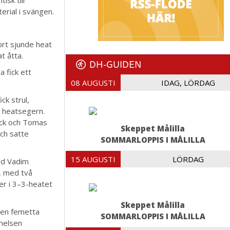
erial i svängen.
rt sjunde heat
t åtta.
DH-GUIDEN
 fick ett
08 AUGUSTI
IDAG, LÖRDAG
ck strul,
g heatsegern.
Dyck och Tomas
Skeppet Målilla
och satte
SOMMARLOPPIS I MÅLILLA
15 AUGUSTI
LÖRDAG
ed Vadim
, med två
er i 3–3-heatet
Skeppet Målilla
 en femetta
SOMMARLOPPIS I MÅLILLA
helsen