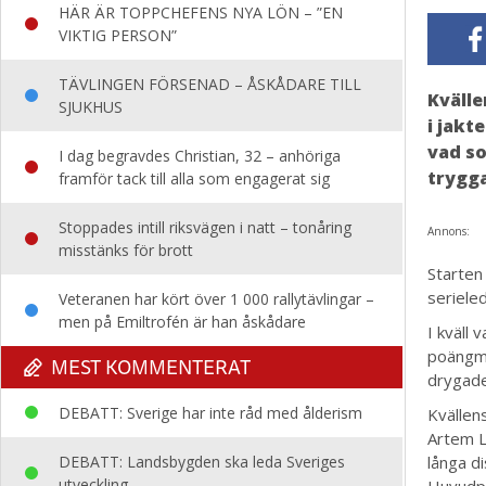
HÄR ÄR TOPPCHEFENS NYA LÖN – ”EN
VIKTIG PERSON”
TÄVLINGEN FÖRSENAD – ÅSKÅDARE TILL
Kvälle
SJUKHUS
i jakt
vad so
I dag begravdes Christian, 32 – anhöriga
trygga
framför tack till alla som engagerat sig
Stoppades intill riksvägen i natt – tonåring
Annons:
misstänks för brott
Starten
seriele
Veteranen har kört över 1 000 rallytävlingar –
men på Emiltrofén är han åskådare
I kväll
poängmä
MEST KOMMENTERAT
drygade
DEBATT: Sverige har inte råd med ålderism
Kvällen
Artem L
DEBATT: Landsbygden ska leda Sveriges
långa d
utveckling
Huvudpe