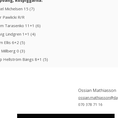
rpoäng, Rospiggarna:
kel Michelsen 15 (7)
tr Pawlicki R/R
im Tarasenko 11+1 (6)
vig Lindgren 1+1 (4)
m Ellis 6+2 (5)
l Millberg 0 (3)
lip Hellström Bängs 8+1 (5)
Ossian Mathiasson
ossian.mathiasson@dag
070 378 71 16