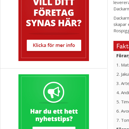
leverer
Dackarn
Dackarn
skapar e
Rospigg
Fakt
Förar
1. Mat
2. Jak
3. Art
4. And
5. Tim
6. Avo
7. To