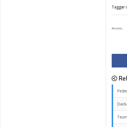
Taggar i 
Annons:
Rel
Peder
Dacka
Teurn