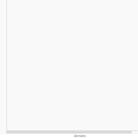
Politisk annons
Annons: