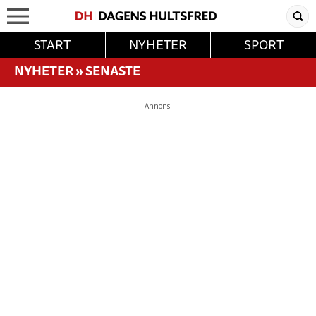
START
NYHETER
SPORT
NYHETER
»
SENASTE
Annons: