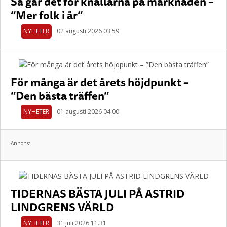
Så går det för knallarna på marknaden –
”Mer folk i år”
NYHETER
02 augusti 2026 03.59
För många är det årets höjdpunkt –
”Den bästa träffen”
NYHETER
01 augusti 2026 04.00
Annons:
TIDERNAS BÄSTA JULI PÅ ASTRID
LINDGRENS VÄRLD
NYHETER
31 juli 2026 11.31