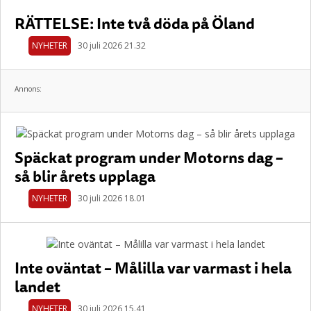
RÄTTELSE: Inte två döda på Öland
NYHETER
30 juli 2026 21.32
Annons:
Späckat program under Motorns dag –
så blir årets upplaga
NYHETER
30 juli 2026 18.01
Inte oväntat – Målilla var varmast i hela
landet
NYHETER
30 juli 2026 15.41