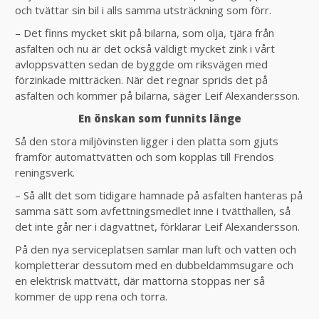
och tvättar sin bil i alls samma utsträckning som förr.
– Det finns mycket skit på bilarna, som olja, tjära från
asfalten och nu är det också väldigt mycket zink i vårt
avloppsvatten sedan de byggde om riksvägen med
förzinkade mitträcken. När det regnar sprids det på
asfalten och kommer på bilarna, säger Leif Alexandersson.
En önskan som funnits länge
Så den stora miljövinsten ligger i den platta som gjuts
framför automattvätten och som kopplas till Frendos
reningsverk.
– Så allt det som tidigare hamnade på asfalten hanteras på
samma sätt som avfettningsmedlet inne i tvätthallen, så
det inte går ner i dagvattnet, förklarar Leif Alexandersson.
På den nya serviceplatsen samlar man luft och vatten och
kompletterar dessutom med en dubbeldammsugare och
en elektrisk mattvätt, där mattorna stoppas ner så
kommer de upp rena och torra.