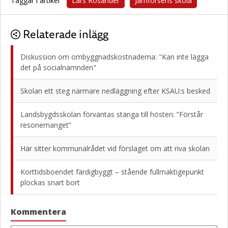
Taggar i artikel
Lars Rosander
Järnforsens skola
Relaterade inlägg
Diskussion om ombyggnadskostnaderna: "Kan inte lägga
det på socialnämnden"
Skolan ett steg närmare nedläggning efter KSAU:s besked
Landsbygdsskolan förväntas stänga till hösten: ”Förstår
resonemanget”
Här sitter kommunalrådet vid förslaget om att riva skolan
Korttidsboendet färdigbyggt – stående fullmäktigepunkt
plockas snart bort
Kommentera