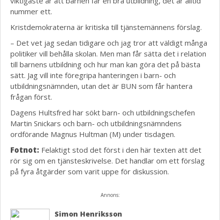
viktigaste är att barnen får en bra utbildning, det är alltid
nummer ett.
Kristdemokraterna är kritiska till tjänstemännens förslag.
– Det vet jag sedan tidigare och jag tror att väldigt många
politiker vill behålla skolan. Men man får sätta det i relation
till barnens utbildning och hur man kan göra det på bästa
sätt. Jag vill inte föregripa hanteringen i barn- och
utbildningsnämnden, utan det är BUN som får hantera
frågan först.
Dagens Hultsfred har sökt barn- och utbildningschefen
Martin Snickars och barn- och utbildningsnämndens
ordförande Magnus Hultman (M) under tisdagen.
Fotnot:
Felaktigt stod det först i den här texten att det
rör sig om en tjänsteskrivelse. Det handlar om ett förslag
på fyra åtgärder som varit uppe för diskussion.
Annons:
Simon Henriksson