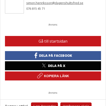
simon.henriksson@dagenshultsfred.se
076 815 45 71
Annons:
Gå till startsidan
DELA PÅ FACEBOOK
DELA PÅ X
KOPIERA LÄNK
Annons: