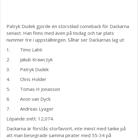
Patryk Dudek gjorde en storstilad comeback för Dackarna
senast. Han finns med även på tisdag och tar plats
nummer tre i uppställningen. Såhär ser Dackarnas lag ut:
1. Timo Lahti
2. Jakub Krawczyk
3. Patryk Dudek
4. Chris Holder
5. Tomas H Jonasson
6. Avon van Dyck
7. Andreas Lyager
Löpande snitt: 12,074.
Dackarna är förstås storfavorit, inte minst med tanke på
att man besegrade samma pirater med 55-34 på