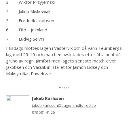
3. Wiktor Przyjemski
4. Jakub Miskowiak
5. Frederik Jakobsen
6. Filip Hjelmland
7. Ludvig Selvin
I tisdags möttes lagen i Västervik och då vann Teurnbergs
lag med 29-19 och matchen avslutades efter åtta heat på
grund av regn. Jämfört med lagets senaste match kliver
Jakobsen och Vaculik in istället för Jaimon Lidsey och
Maksymilian Pawelczak.
Annons:
Jakob Karlsson
jakob.karlsson@dagenshultsfred.se
073 501 41 26