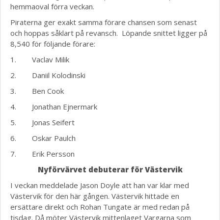
hemmaoval förra veckan.
Piraterna ger exakt samma förare chansen som senast
och hoppas såklart på revansch. Löpande snittet ligger på
8,540 för följande förare:
1. Vaclav Milik
2. Daniil Kolodinski
3. Ben Cook
4. Jonathan Ejnermark
5. Jonas Seifert
6. Oskar Paulch
7. Erik Persson
Nyförvärvet debuterar för Västervik
I veckan meddelade Jason Doyle att han var klar med
Västervik för den här gången. Västervik hittade en
ersättare direkt och Rohan Tungate är med redan på
tisdag. D
å möter Västervik mittenlaget Vargarna som